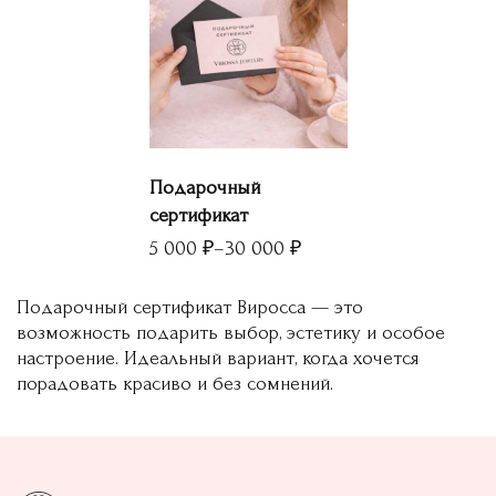
Этот
Подарочный
товар
сертификат
имеет
Диапазон
несколько
5 000
₽
–
30 000
₽
цен:
вариаций.
5
Опции
Подарочный сертификат Виросса — это
000 ₽
можно
возможность подарить выбор, эстетику и особое
–
выбрать
настроение. Идеальный вариант, когда хочется
30
на
порадовать красиво и без сомнений.
000 ₽
странице
товара.