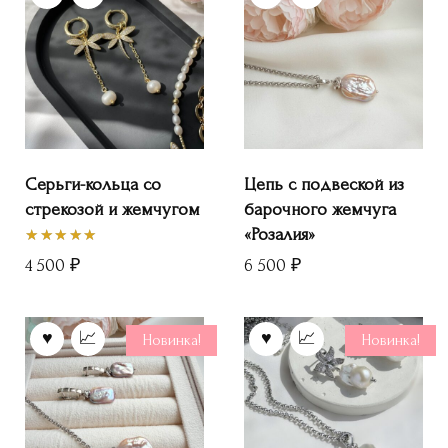
Серьги-кольца со
Цепь с подвеской из
стрекозой и жемчугом
барочного жемчуга
«Розалия»
4 500
₽
6 500
₽
Оценка
5.00
из 5
Новинка!
Новинка!