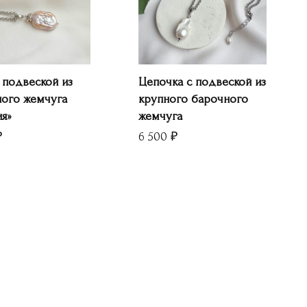
 подвеской из
Цепочка с подвеской из
ого жемчуга
крупного барочного
ия»
жемчуга
₽
6 500
₽