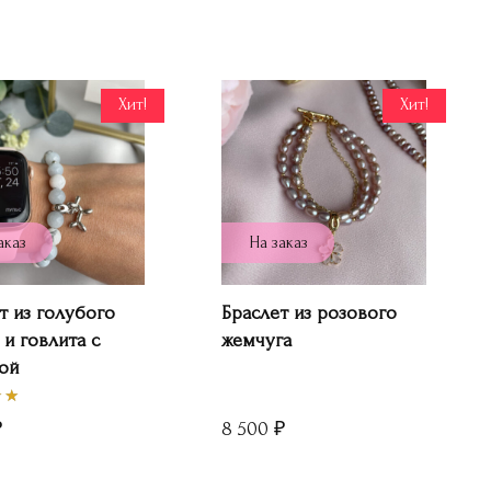
Хит!
Хит!
аказ
На заказ
т из голубого
Браслет из розового
 и говлита с
жемчуга
ой
₽
8 500
₽
а
 5