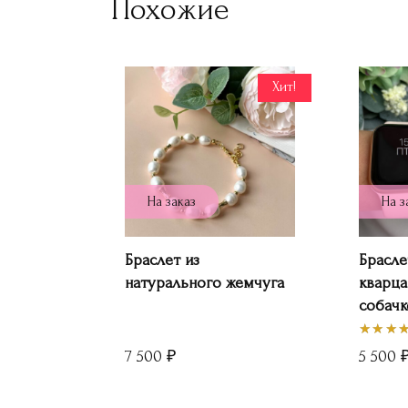
Похожие
Хит!
На заказ
На з
Браслет из
Брасле
натурального жемчуга
кварца
собачк
7 500
₽
5 500
Оценк
5.00
из