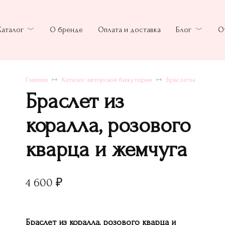
Каталог
О бренде
Оплата и доставка
Блог
О
Главная
Каталог авторской бижутерии
Браслеты
Браслет из
коралла, розового
кварца и жемчуга
4 600
₽
Браслет из коралла, розового кварца и